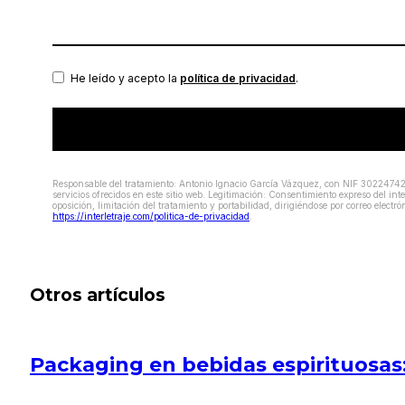
He leído y acepto la
política de privacidad
.
Responsable del tratamiento:
Antonio Ignacio García Vázquez, con NIF 30224742M
servicios ofrecidos en este sitio web.
Legitimación:
Consentimiento expreso del inte
oposición, limitación del tratamiento y portabilidad, dirigiéndose por correo electró
https://interletraje.com/politica-de-privacidad
.
Otros artículos
Packaging en bebidas espirituosas