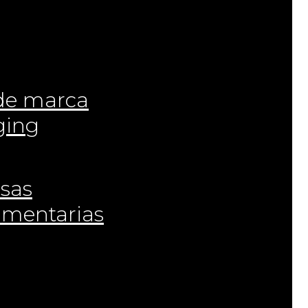
 de marca
ging
osas
imentarias