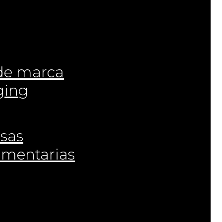
 de marca
ging
osas
imentarias